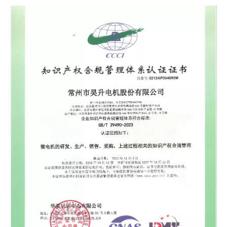
2025年2月3日，东方华怡大酒店内气氛热烈，公
司“2025年度先进表彰及2026迎春午宴”隆重举
行。围绕“马跃新程，共绘精彩”的主题，大会对过
去一年表现卓越的先进团队与个人进行了表彰。
公司高层领导颁奖并致辞，肯定了他们锐意进取
的标杆作用，并号召全体同仁以骏马奔腾之势，
在2026年携手共创更辉煌的业绩。午宴环节温馨
愉快，大家在欢声笑语中共迎新春，凝聚了奋进
前行的团队力量。