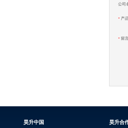
公司
产
*
留
*
昊升中国
昊升合