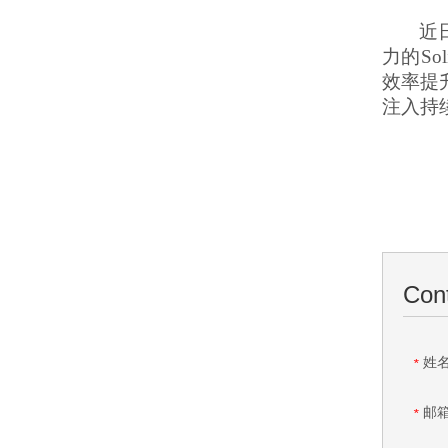
近
力的
S
效率提
注入持
Con
姓
*
邮
*