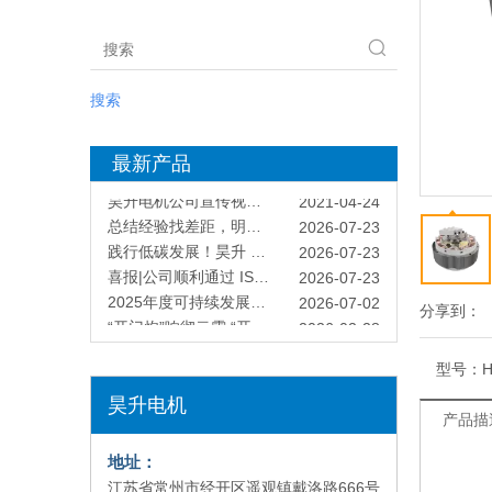
搜索
知识产权管理迈上新台阶！昊升电机成功更新体系认证
2025-11-27
最新产品
昊升电机公司宣传视频震撼来袭
2021-04-24
总结经验找差距，明确方向抓落实
2026-07-23
践行低碳发展！昊升 AD-138 腰托按摩电机通过 ISO14067 碳足迹认证
2026-07-23
喜报|公司顺利通过 ISO14001&45001 体系复审
2026-07-23
2025年度可持续发展报告
2026-07-02
“开门炮”响彻云霄 “开工包”传递祝福
2026-02-28
分享到：
荣誉为鞭 策马前行
2026-02-28
马跃新程 共绘精彩
2026-02-06
型号：
H
迈向“绿色智造”！昊升电机成功获得能源管理体系认证
2025-11-27
昊升电机
知识产权管理迈上新台阶！昊升电机成功更新体系认证
2025-11-27
产品描
昊升电机公司宣传视频震撼来袭
2021-04-24
总结经验找差距，明确方向抓落实
2026-07-23
地址：
践行低碳发展！昊升 AD-138 腰托按摩电机通过 ISO14067 碳足迹认证
2026-07-23
江苏省常州市经开区遥观镇戴洛路666号