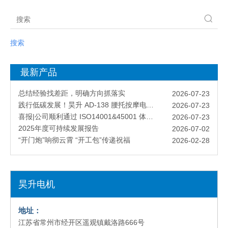
搜索
知识产权管理迈上新台阶！昊升电机成功更新体系认证
2025-11-27
最新产品
昊升电机公司宣传视频震撼来袭
2021-04-24
总结经验找差距，明确方向抓落实
2026-07-23
践行低碳发展！昊升 AD-138 腰托按摩电机通过 ISO14067 碳足迹认证
2026-07-23
喜报|公司顺利通过 ISO14001&45001 体系复审
2026-07-23
2025年度可持续发展报告
2026-07-02
“开门炮”响彻云霄 “开工包”传递祝福
2026-02-28
荣誉为鞭 策马前行
2026-02-28
马跃新程 共绘精彩
2026-02-06
迈向“绿色智造”！昊升电机成功获得能源管理体系认证
2025-11-27
昊升电机
知识产权管理迈上新台阶！昊升电机成功更新体系认证
2025-11-27
昊升电机公司宣传视频震撼来袭
2021-04-24
总结经验找差距，明确方向抓落实
2026-07-23
地址：
践行低碳发展！昊升 AD-138 腰托按摩电机通过 ISO14067 碳足迹认证
2026-07-23
江苏省常州市经开区遥观镇戴洛路666号