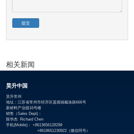
提交
相关新闻
内容为空！
昊升中国
昊升常州
地址：江苏省常州市经开区遥观镇戴洛路666号
新材料产业园16号楼
销售（Sales Dept)：
陈华杰 Richard Chen
手机(Mobile)： +8613656128299
+8618651230922（微信同号）