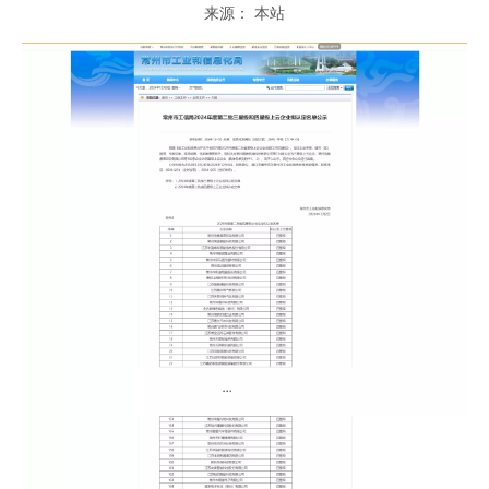
来源：
本站
["wechat","weibo","qzone","douban","email"]