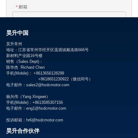
邮箱
*
公司名称
昊升中国
昊升常州
地址：江苏省常州市经开区遥观镇戴洛路666号
新材料产业园16号楼
产品类型
*
销售（Sales Dept)：
直流有刷电机
直流无刷电机
陈华杰 Richard Chen
齿轮箱电机
微型泵
手机(Mobile)： +8613656128299
+8618651230922（微信同号）
空心杯直流电机
其它
电子邮件：sales2@hsdcmotor.com
留言
*
杨兴伟（Yang Xingwei）
手机(Mobile)：+8613585307156
电子邮件：
eng1@hsdcmotor.com
投诉邮箱：
hr6@hsdcmotor.com
昊升合作伙伴